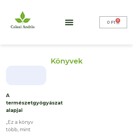
0
0
Ft
Könyvek
A
természetgyógyászat
alapjai
„Ez a könyv
több, mint