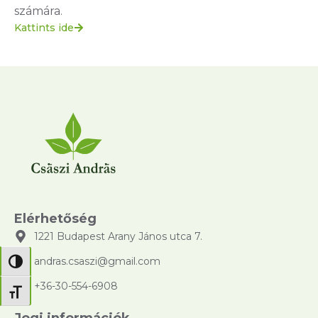
számára.
Kattints ide
Elérhetőség
1221 Budapest Arany János utca 7.
andras.csaszi@gmail.com
Nagy kontraszt váltása
+36-30-554-6908
Betűméret váltása
Jogi információk