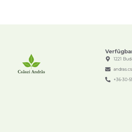
Verfügba
1221 Bud
andras.c
+36-30-5